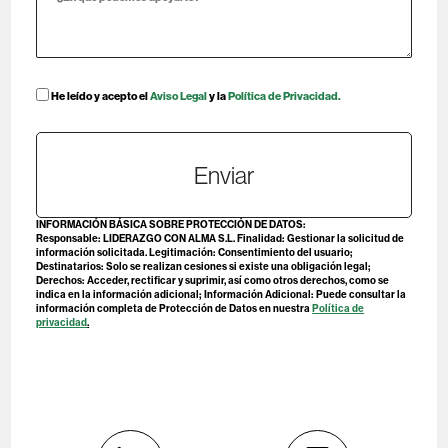
He leído y acepto el
Aviso Legal
y la
Política de Privacidad.
Enviar
INFORMACIÓN BÁSICA SOBRE PROTECCIÓN DE DATOS:
Responsable:
LIDERAZGO CON ALMA S.L.
Finalidad: Gestionar la solicitud de
información solicitada. Legitimación: Consentimiento del usuario;
Destinatarios: Solo se realizan cesiones si existe una obligación legal;
Derechos: Acceder, rectificar y suprimir, así como otros derechos, como se
indica en la información adicional; Información Adicional: Puede consultar la
información completa de Protección de Datos en nuestra
Política de
privacidad
.